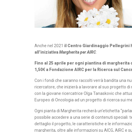
Anche nel 2021
il Centro Giardinaggio Pellegrini
all’iniziativa
Margherita per AIRC
.
Fino al 25 aprile per ogni piantina di margherit
1,50€ a Fondazione AIRC per la Ricerca sul Canc
Con i fondi che saranno raccolti verrà bandita una n
ricercatore, che inizierà a lavorare al suo progetto d
con la giovane ricercatrice Olga Tanaskovic che attual
Europeo di Oncologia ad un progetto di ricerca sui me
Ogni pianta di Margherita recherà un’etichetta “parla
possibile accedere a una serie di contenuti speciali: t
dettaglio il progetto, le caratteristiche e le informaz
margherita, oltre alle informazioni su AICG, AIRC e sul