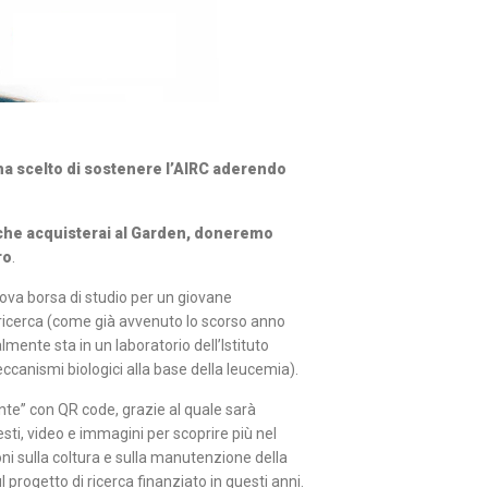
 ha scelto di sostenere l’AIRC aderendo
a che acquisterai al Garden, doneremo
ro
.
uova borsa di studio per un giovane
i ricerca (come già avvenuto lo scorso anno
mente sta in un laboratorio dell’Istituto
ccanismi biologici alla base della leucemia).
nte” con QR code, grazie al quale sarà
esti, video e immagini per scoprire più nel
ioni sulla coltura e sulla manutenzione della
 progetto di ricerca finanziato in questi anni.