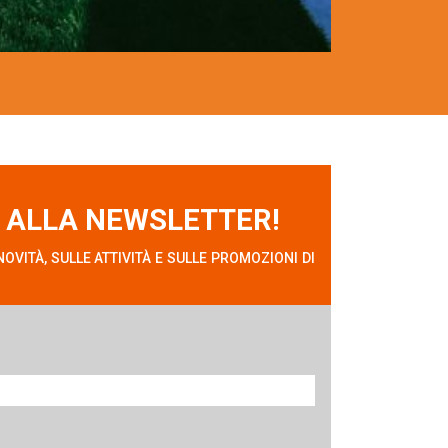
I ALLA NEWSLETTER!
OVITÀ, SULLE ATTIVITÀ E SULLE PROMOZIONI DI