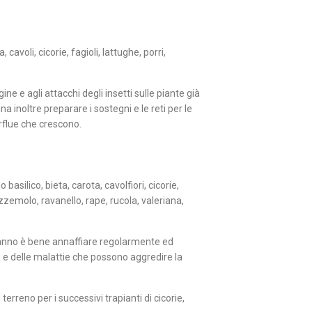
 cavoli, cicorie, fagioli, lattughe, porri,
ne e agli attacchi degli insetti sulle piante già
 inoltre preparare i sostegni e le reti per le
erflue che crescono.
asilico, bieta, carota, cavolfiori, cicorie,
prezzemolo, ravanello, rape, rucola, valeriana,
l’anno è bene annaffiare regolarmente ed
e e delle malattie che possono aggredire la
 terreno per i successivi trapianti di cicorie,