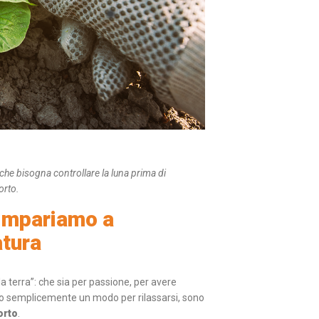
che bisogna controllare la luna prima di
orto.
 impariamo a
atura
lla terra”: che sia per passione, per avere
o o semplicemente un modo per rilassarsi, sono
’orto
.