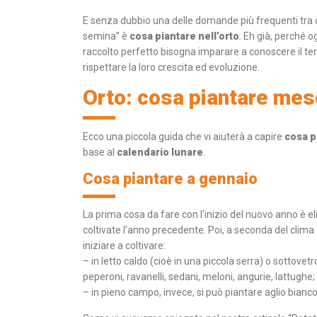
E senza dubbio una delle domande più frequenti tra chi
semina” è
cosa piantare nell’orto
. Eh già, perché o
raccolto perfetto bisogna imparare a conoscere il ter
rispettare la loro crescita ed evoluzione.
Orto: cosa piantare me
Ecco una piccola guida che vi aiuterà a capire
cosa p
base al
calendario lunare
.
Cosa piantare a gennaio
La prima cosa da fare con l’inizio del nuovo anno è eli
coltivate l’anno precedente. Poi, a seconda del clima e
iniziare a coltivare:
– in letto caldo (cioè in una piccola serra) o sottove
peperoni, ravanelli, sedani, meloni, angurie, lattughe;
– in pieno campo, invece, si può piantare aglio bianco