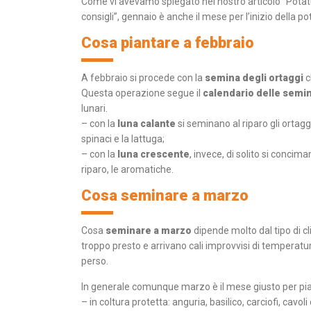
Come vi avevamo spiegato nel nostro articolo
“Potat
consigli”
, gennaio è anche il mese per l’inizio della po
Cosa piantare a febbraio
A febbraio si procede con la
semina degli ortaggi
c
Questa operazione segue il
calendario delle semi
lunari.
– con la
luna calante
si seminano al riparo gli ortaggi
spinaci e la lattuga;
– con la
luna crescente
, invece, di solito si conciman
riparo, le aromatiche.
Cosa seminare a marzo
Cosa
seminare a marzo
dipende molto dal tipo di cl
troppo presto e arrivano cali improvvisi di temperatur
perso.
In generale comunque marzo è il mese giusto per pi
– in coltura protetta: anguria, basilico, carciofi, cavoli 