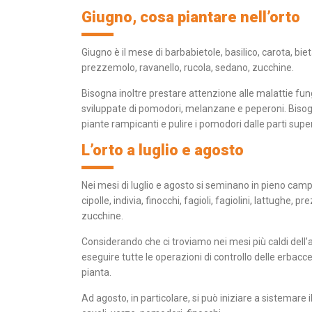
Giugno, cosa piantare nell’orto
Giugno è il mese di barbabietole, basilico, carota, bieta,
prezzemolo, ravanello, rucola, sedano, zucchine.
Bisogna inoltre prestare attenzione alle malattie fungi
sviluppate di pomodori, melanzane e peperoni. Bisogna
piante rampicanti e pulire i pomodori dalle parti sup
L’orto a luglio e agosto
Nei mesi di luglio e agosto si seminano in pieno campo b
cipolle, indivia, finocchi, fagioli, fagiolini, lattughe, 
zucchine.
Considerando che ci troviamo nei mesi più caldi del
eseguire tutte le operazioni di controllo delle erbacc
pianta.
Ad agosto, in particolare, si può iniziare a sistemare il