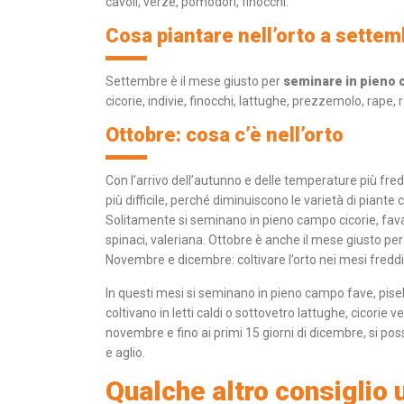
cavoli, verze, pomodori, finocchi.
Cosa piantare nell’orto a settem
Settembre è il mese giusto per
seminare in pieno
cicorie, indivie, finocchi, lattughe, prezzemolo, rape, r
Ottobre: cosa c’è nell’orto
Con l’arrivo dell’autunno e delle temperature più fre
più difficile, perché diminuiscono le varietà di piant
Solitamente si seminano in pieno campo cicorie, fava
spinaci, valeriana. Ottobre è anche il mese giusto per l
Novembre e dicembre: coltivare l’orto nei mesi freddi
In questi mesi si seminano in pieno campo fave, piselli
coltivano in letti caldi o sottovetro lattughe, cicorie ver
novembre e fino ai primi 15 giorni di dicembre, si posso
e aglio.
Qualche altro consiglio u