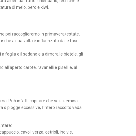
ura alberi da frutto: calendario, tecniche e
tatura di melo, pero e kiwi.
he poi raccoglieremo in primavera/estate.
ne
che a sua volta è influenzato dalle fasi
 a foglia e il sedano e a dimora le bietole, gli
o all’aperto carote, ravanelli e piselli e, al
ima. Può infatti capitare che se si semina
a o piogge eccessive, l’intero raccolto vada
antare:
cappuccio, cavoli verza, cetrioli, indivie,