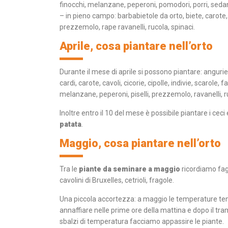
finocchi, melanzane, peperoni, pomodori, porri, seda
– in pieno campo: barbabietole da orto, biete, carote, ci
prezzemolo, rape ravanelli, rucola, spinaci.
Aprile, cosa piantare nell’orto
Durante il mese di aprile si possono piantare: angurie, 
cardi, carote, cavoli, cicorie, cipolle, indivie, scarole, fa
melanzane, peperoni, piselli, prezzemolo, ravanelli, r
Inoltre entro il 10 del mese è possibile piantare i ceci
patata
.
Maggio, cosa piantare nell’orto
Tra le
piante da seminare a maggio
ricordiamo fagi
cavolini di Bruxelles, cetrioli, fragole.
Una piccola accortezza: a maggio le temperature te
annaffiare nelle prime ore della mattina e dopo il tr
sbalzi di temperatura facciamo appassire le piante.