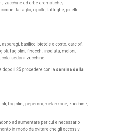
ni, zucchine ed erbe aromatiche;
corie da taglio, cipolle, lattughe, piselli
asparagi, basilico, bietole e coste, carciofi,
gioli, fagiolini, finocchi, insalata, meloni,
ucola, sedani, zucchine.
 e dopo il 25 procedere con la
semina della
oli, fagiolini, peperoni, melanzane, zucchine,
ndono ad aumentare per cui è necessario
amonto in modo da evitare che gli eccessivi