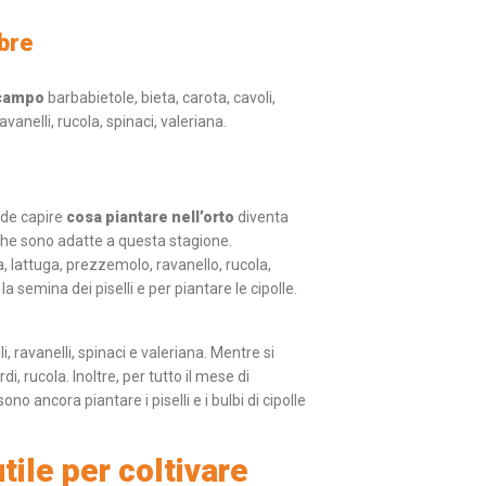
bre
 campo
barbabietole, bieta, carota, cavoli,
avanelli, rucola, spinaci, valeriana.
dde capire
cosa piantare nell’orto
diventa
e che sono adatte a questa stagione.
, lattuga, prezzemolo, ravanello, rucola,
a semina dei piselli e per piantare le cipolle.
, ravanelli, spinaci e valeriana. Mentre si
di, rucola. Inoltre, per tutto il mese di
no ancora piantare i piselli e i bulbi di cipolle
tile per coltivare