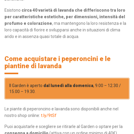
Esistono
circa 40 varietà di lavanda che differiscono tra loro
per caratteristiche estetiche, per dimensioni, intensità del
profumo e colorazione
, ma mantengono la loro resistenza e la
loro capacità di fiorire e svilupparsi anche in situazioni di clima
arido e in assenza quasi totale di acqua.
Come acquistare i peperoncini e le
piantine di lavanda
Il Garden è aperto
dal lunedì alla domenica
, 9.00 – 12.30 /
15.00 – 19.30.
Le piante di peperoncino e lavanda sono disponibili anche nel
nostro shop online:
t.ly/9tSf
Puoi acquistarle e scegliere se ritirarle al Garden o optare per la
consegna a domicilio
(attiva con un ordine minimo di 40€).