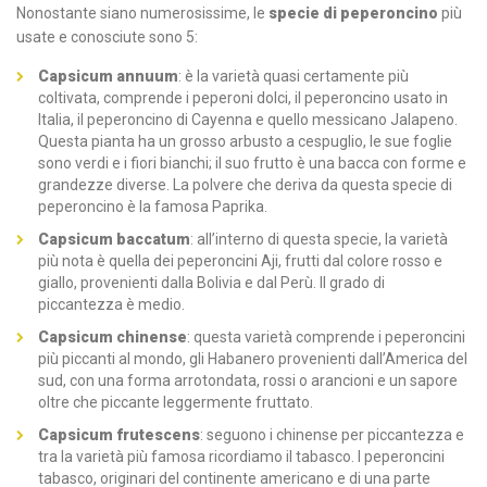
Nonostante siano numerosissime, le
specie di peperoncino
più
usate e conosciute sono 5:
Capsicum annuum
: è la varietà quasi certamente più
coltivata, comprende i peperoni dolci, il peperoncino usato in
Italia, il peperoncino di Cayenna e quello messicano Jalapeno.
Questa pianta ha un grosso arbusto a cespuglio, le sue foglie
sono verdi e i fiori bianchi; il suo frutto è una bacca con forme e
grandezze diverse. La polvere che deriva da questa specie di
peperoncino è la famosa Paprika.
Capsicum baccatum
: all’interno di questa specie, la varietà
più nota è quella dei peperoncini Aji, frutti dal colore rosso e
giallo, provenienti dalla Bolivia e dal Perù. Il grado di
piccantezza è medio.
Capsicum chinense
: questa varietà comprende i peperoncini
più piccanti al mondo, gli Habanero provenienti dall’America del
sud, con una forma arrotondata, rossi o arancioni e un sapore
oltre che piccante leggermente fruttato.
Capsicum frutescens
: seguono i chinense per piccantezza e
tra la varietà più famosa ricordiamo il tabasco. I peperoncini
tabasco, originari del continente americano e di una parte