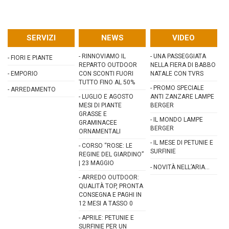
SERVIZI
NEWS
VIDEO
-
RINNOVIAMO IL
-
UNA PASSEGGIATA
-
FIORI E PIANTE
REPARTO OUTDOOR
NELLA FIERA DI BABBO
-
EMPORIO
CON SCONTI FUORI
NATALE CON TVRS
TUTTO FINO AL 50%
-
PROMO SPECIALE
-
ARREDAMENTO
-
LUGLIO E AGOSTO
ANTI ZANZARE LAMPE
MESI DI PIANTE
BERGER
GRASSE E
-
IL MONDO LAMPE
GRAMINACEE
BERGER
ORNAMENTALI
-
IL MESE DI PETUNIE E
-
CORSO “ROSE: LE
SURFINIE
REGINE DEL GIARDINO”
| 23 MAGGIO
-
NOVITÀ NELL’ARIA…
-
ARREDO OUTDOOR:
QUALITÀ TOP, PRONTA
CONSEGNA E PAGHI IN
12 MESI A TASSO 0
-
APRILE: PETUNIE E
SURFINIE PER UN