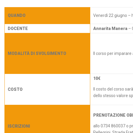
QUANDO
Venerdì 22 giugno – h
DOCENTE
Annarita Manera
– 
MODALITÀ DI SVOLGIMENTO
Il corso per imparare a
10€
Il costo del corso sar
COSTO
dello stesso valore sp
PRENOTAZIONE OB
allo 0734 860037 o pr
ISCRIZIONI
Pellegrini, Strada Fr