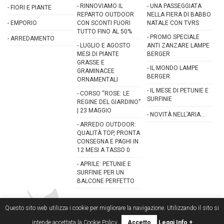
-
RINNOVIAMO IL
-
UNA PASSEGGIATA
-
FIORI E PIANTE
REPARTO OUTDOOR
NELLA FIERA DI BABBO
-
EMPORIO
CON SCONTI FUORI
NATALE CON TVRS
TUTTO FINO AL 50%
-
PROMO SPECIALE
-
ARREDAMENTO
-
LUGLIO E AGOSTO
ANTI ZANZARE LAMPE
MESI DI PIANTE
BERGER
GRASSE E
-
IL MONDO LAMPE
GRAMINACEE
BERGER
ORNAMENTALI
-
IL MESE DI PETUNIE E
-
CORSO “ROSE: LE
SURFINIE
REGINE DEL GIARDINO”
| 23 MAGGIO
-
NOVITÀ NELL’ARIA…
-
ARREDO OUTDOOR:
QUALITÀ TOP, PRONTA
CONSEGNA E PAGHI IN
12 MESI A TASSO 0
-
APRILE: PETUNIE E
SURFINIE PER UN
BALCONE PERFETTO
Questo sito web utilizza i cookie per migliorare la navigazione. Utilizzando il sito si
CONTATTACI ORA
intende accettata la Cookie Policy
Accetto
Leggi Info +